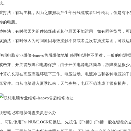
式。
敲打法：有写主机，因为之前搬动产生部分线缆或者组件松动，但是有不
你的电脑。
替换法：有时候因为组件烧坏或者其他原因不能运用，如有同等型号，可
拔插法：有时候因为时间原因导致接触不良或者是没有插接紧固，可以运
联想电脑专业维修-lenovo售后维修地址 修理电源并不困难，一般的
或击穿、开关管故障和电源保护，由于开关电源电路简单，故障类型很少
计算机长期在高压高温环境下工作。电压波动、电流冲击和各种电源的干
坏零件。自从电脑进入夏季以来，天气炎热，电压不稳造成了很多损害，
联想笔记本电脑键盘失灵怎么办
1、可以使用Fn+NUMLOCK切换法。先按住【Fn键】(Fn键一般在键盘的左