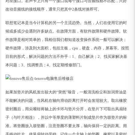
对应接口。若声卡上只有一个接口或每个接口与音频线都不匹配，只好
改动音频线的接线顺序，通常只把其中2条线对换即可。
联想笔记本是当今计算机的另一个主流趋势。当然，人们在使用它的时
候或多或少会遇到许多缺点。在故障方面，有软件故障和硬件故障。软
件故障是相对简单的，我相信我们都知道改变操作系统一般可以解决；
硬件故障，涉及到大面积，包括主板，cpu，硬盘，内存，屏幕等。按照
目前的形式，解决问题的方法不外乎：1、自己解决；2、找买家解决基
本问题；3、找调整员；4、找定期维修部门。
如果加垫片的风机发出较大的“突然”噪音，一般清洗粉尘和加润滑油是
不能解决的问题，当风机在轴向滑动距离打开时会发现较大。取出橡胶
密封圈后，用尖嘴钳将轴上的卡环与垫片分开，在垫片下可取出风扇转
子（与叶片相连），并以中等厚度的薄塑料片制成垫片作为塬垫片的标
准。将垫圈放入塬垫圈，注意垫圈不要太厚，轴向保持一定的距离。用
手移动叶片，使风扇转动平稳。记住一个主轴上的垫圈、橡胶以及密封