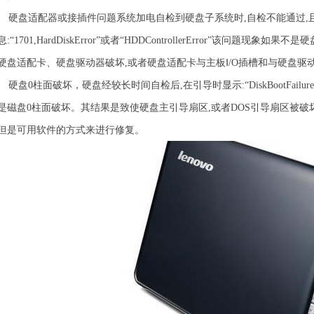
硬盘适配器或接插件问题系统加电自检到硬盘子系统时,自检不能通过,
息:“1701,HardDiskError”或者“HDDControllerError”该
硬盘适配卡、硬盘驱动器破坏,或者硬盘适配卡与主板Ⅰ/O插槽和与硬盘
硬盘0柱面破坏，硬盘经较长时间自检后,在引导时显示:“DiskBootFailu
是磁盘0柱面破坏。其结果是致使硬盘主引导扇区,或者DOS引导扇区被
但是可用软件的方式来进行修复。